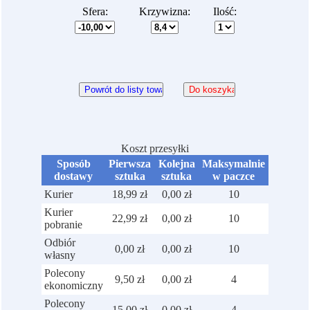
Sfera:
Krzywizna:
Ilość:
Koszt przesyłki
Sposób
Pierwsza
Kolejna
Maksymalnie
dostawy
sztuka
sztuka
w paczce
Kurier
18,99 zł
0,00 zł
10
Kurier
22,99 zł
0,00 zł
10
pobranie
Odbiór
0,00 zł
0,00 zł
10
własny
Polecony
9,50 zł
0,00 zł
4
ekonomiczny
Polecony
15,00 zł
0,00 zł
4