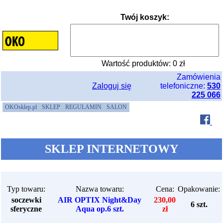
Twój koszyk:
Wartość produktów:
0
zł
Zamówienia
Zaloguj się
telefoniczne:
530
225 066
OKOsklep.pl
SKLEP
REGULAMIN
SALON
SKLEP INTERNETOWY
Typ towaru:
Nazwa towaru:
Cena:
Opakowanie:
soczewki
AIR OPTIX Night&Day
230,00
6 szt.
sferyczne
Aqua op.6 szt.
zł