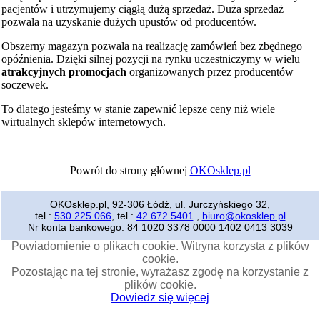
pacjentów i utrzymujemy ciągłą dużą sprzedaż. Duża sprzedaż
pozwala na uzyskanie dużych upustów od producentów.
Obszerny magazyn pozwala na realizację zamówień bez zbędnego
opóźnienia. Dzięki silnej pozycji na rynku uczestniczymy w wielu
atrakcyjnych promocjach
organizowanych przez producentów
soczewek.
To dlatego jesteśmy w stanie zapewnić lepsze ceny niż wiele
wirtualnych sklepów internetowych.
Powrót do strony głównej
OKOsklep.pl
OKOsklep.pl, 92-306 Łódź, ul. Jurczyńskiego 32,
tel.:
530 225 066
, tel.:
42 672 5401
,
biuro@okosklep.pl
Nr konta bankowego: 84 1020 3378 0000 1402 0413 3039
Powiadomienie o plikach cookie. Witryna korzysta z plików
cookie.
Pozostając na tej stronie, wyrażasz zgodę na korzystanie z
plików cookie.
Dowiedz się więcej