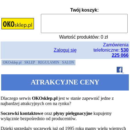
Twój koszyk:
Wartość produktów:
0
zł
Zamówienia
Zaloguj się
telefoniczne:
530
225 066
OKOsklep.pl
SKLEP
REGULAMIN
SALON
ATRAKCYJNE CENY
Dlaczego serwis
OKOsklep.pl
jest w stanie zapewnić jedne z
najbardzej atrakcyjnych cen na rynku?
Soczewki kontaktowe
oraz
płyny pielęgnacyjne
kupujemy
wyłącznie bezpośrednio od producentów.
Dzięki sprzedaży soczewek już od 1995 roku mamy wielu wiernych