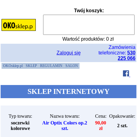
Twój koszyk:
Wartość produktów:
0
zł
Zamówienia
Zaloguj się
telefoniczne:
530
225 066
OKOsklep.pl
SKLEP
REGULAMIN
SALON
SKLEP INTERNETOWY
Typ towaru:
Nazwa towaru:
Cena:
Opakowanie:
soczewki
Air Optix Colors op.2
90,00
2 szt.
kolorowe
szt.
zł